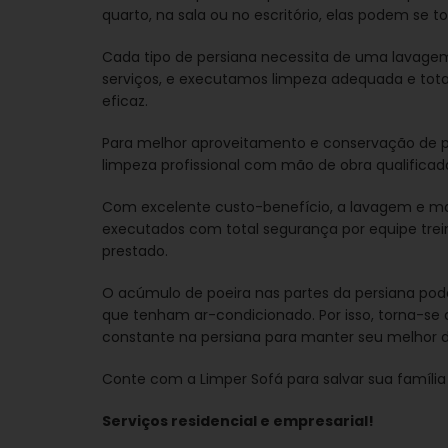
quarto, na sala ou no escritório, elas podem se t
Cada tipo de persiana necessita de uma lavagem
serviços, e executamos limpeza adequada e tot
eficaz.
Para melhor aproveitamento e conservação de per
limpeza profissional com mão de obra qualificad
Com excelente custo-benefício, a lavagem e ma
executados com total segurança por equipe trein
prestado.
O acúmulo de poeira nas partes da persiana p
que tenham ar-condicionado. Por isso, torna-s
constante na persiana para manter seu melhor
Conte com a Limper Sofá para salvar sua família
Serviços residencial e empresarial!