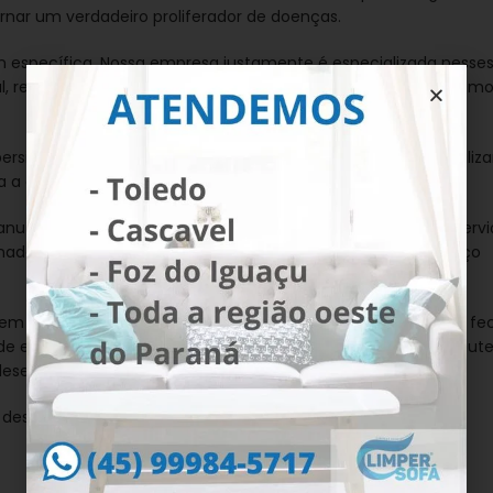
ornar um verdadeiro proliferador de doenças.
 específica. Nossa empresa justamente é especializada nesse
al, removendo sujeiras e manchas sempre que possível, e de m
sianas, além de evitar acúmulo de poluentes, o ideal é realiz
a a cada seis meses.
nutenção de persianas em Toledo, Cascavel e região são servi
ada e qualificada que oferece agilidade e garantia no serviço
odem causar problemas de saúde, em especial em ambientes fe
e de extrema importância a realização de uma limpeza e manut
 desempenho.
 desse mal!