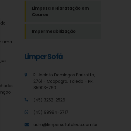
Limpeza e Hidratação em
Couros
s
odo
Impermeabilização
ar uma
Limper Sofá
ços
R. Jacinto Domingos Parizotto,
2761 - Coopagro, Toledo - PR,
chados
85903-760
enção
(45) 3252-2526
(45) 99984-5717
adm@limpersofatoledo.com.br